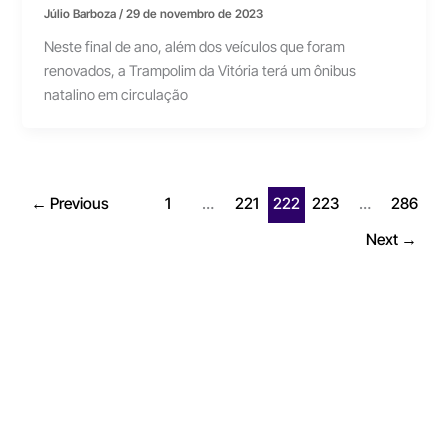
Júlio Barboza
/
29 de novembro de 2023
Neste final de ano, além dos veículos que foram
renovados, a Trampolim da Vitória terá um ônibus
natalino em circulação
←
Previous
1
…
221
222
223
…
286
Next
→