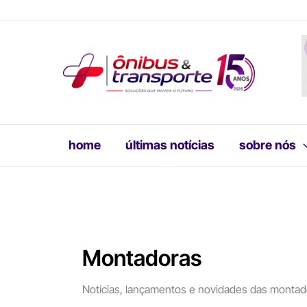
Ir
para
o
conteúdo
home
últimas notícias
sobre nós
Montadoras
Notícias, lançamentos e novidades das montado