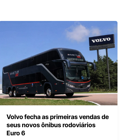
Volvo fecha as primeiras vendas de
seus novos ônibus rodoviários
Euro 6