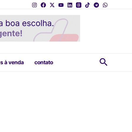
Pesquis
s à venda
contato